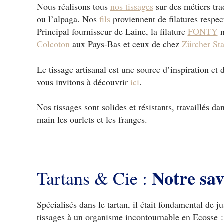
Nous réalisons tous
nos tissages
sur des métiers tra
ou l’alpaga. Nos
fils
proviennent de filatures respe
Principal fournisseur de Laine, la filature
FONTY
n
Colcoton
aux Pays-Bas et ceux de chez
Zürcher Sta
Le tissage artisanal est une source d’inspiration et
vous invitons à découvrir
i
ci
.
Nos tissages sont solides et résistants, travaillés d
main les ourlets et les franges.
Notre sav
Tartans & Cie :
Spécialisés dans le tartan, il était fondamental de j
tissages à un organisme incontournable en Ecosse