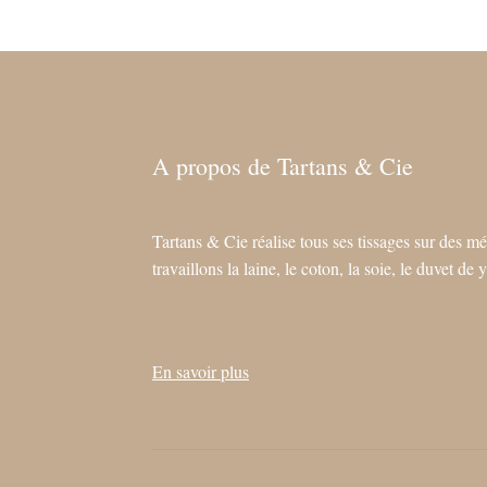
être
choisies
sur
la
page
du
A propos de Tartans & Cie
produit
Tartans & Cie réalise tous ses tissages sur des mé
travaillons la laine, le coton, la soie, le duvet d
En savoir plus