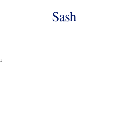
Sash
at