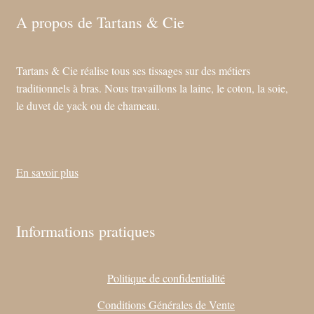
la
A propos de Tartans & Cie
page
du
produit
Tartans & Cie réalise tous ses tissages sur des métiers
traditionnels à bras. Nous travaillons la laine, le coton, la soie,
le duvet de yack ou de chameau.
En savoir plus
Informations pratiques
Politique de confidentialité
Conditions Générales de Vente