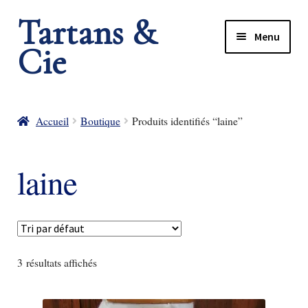
Tartans &
Menu
Cie
rir
rir
nu
Accueil
Boutique
Produits identifiés “laine”
nt
nu
laine
nt
3 résultats affichés