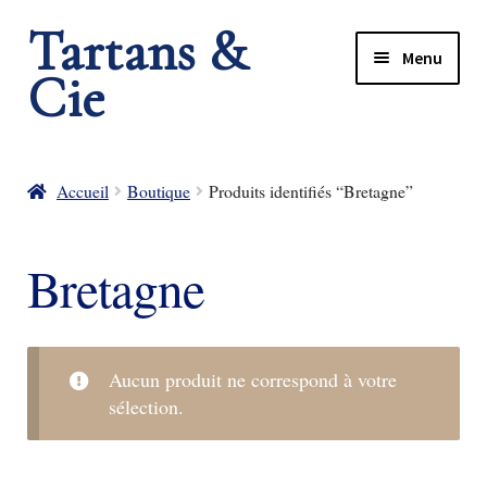
Tartans &
Menu
Cie
rir
rir
nu
Accueil
Boutique
Produits identifiés “Bretagne”
nt
nu
Bretagne
nt
Aucun produit ne correspond à votre
sélection.