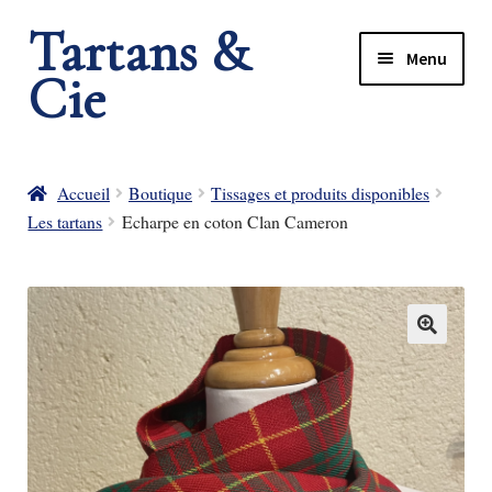
Tartans &
Menu
Cie
rir
rir
nu
Accueil
Boutique
Tissages et produits disponibles
Les tartans
Echarpe en coton Clan Cameron
nt
nu
nt