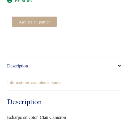
En stock
quantité
Ajouter au panier
de
Echarpe
en
coton
Clan
Cameron
Description
Informations complémentaires
Description
Echarpe en coton Clan Cameron