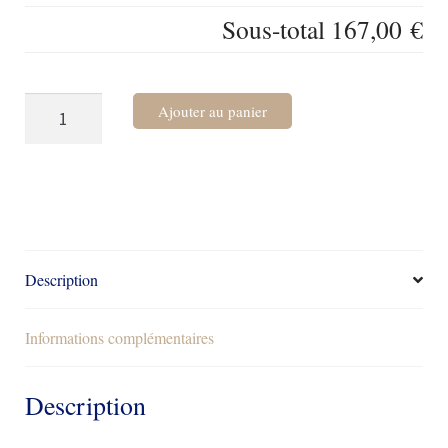
Sous-total
167,00 €
quantité
Ajouter au panier
de
Etole
en
mérinos
Description
Informations complémentaires
Description