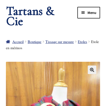
Tartans &
Menu
Cie
rir
rir
nu
Accueil
Boutique
Tissage sur mesure
Etoles
Etole
en mérinos
nt
nu
nt